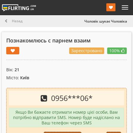
Назад
Чоловік шукає Чоловіка
Познакомлюсь с парнем взаим
Зареєстровано
100%
Вік:
21
Місто:
Київ
0956
***
06
*
Якщо Ви бажаєте отримати номер цієї особи, Вам
потрібно відправити SMS. Номер буде надіслано на
Ваш телефон через SMS