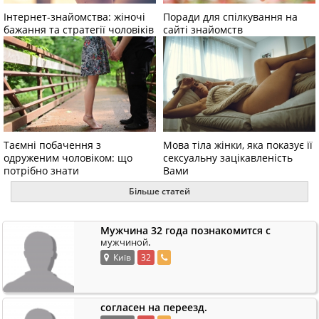
Інтернет-знайомства: жіночі
Поради для спілкування на
бажання та стратегії чоловіків
сайті знайомств
Таємні побачення з
Мова тіла жінки, яка показує її
одруженим чоловіком: що
сексуальну зацікавленість
потрібно знати
Вами
Більше статей
Мужчина 32 года познакомится с
.
мужчиной
Київ
32
согласен на переезд.