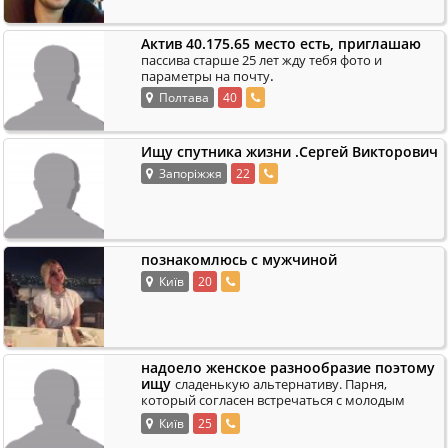
Актив 40.175.65 место есть, приглашаю
пассива старше 25 лет жду тебя фото и
.
параметры на почту
Полтава
40
Ищу спутника жизни .Сергей Викторович
Запоріжжя
22
познакомлюсь с мужчиной
Київ
20
надоело женское разнообразие поэтому
ищу
сладенькую альтернативу. Парня,
который согласен встречаться с молодым
обеспеченным мужчиной. Я красив, у меня
Київ
25
.
завидные