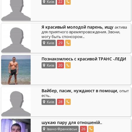
Київ
22
Я красивый молодой парень, ищу
актива
для приятного времяпровождения. Звони,
.
могу быть спонсором.
Київ
29
Познакомлюсь с красивой ТРАНС -ЛЕДИ
Київ
20
Вайбер, пасик, нуждаюст в помощи,
опыт
.
есть
Київ
28
шукаю пару для отношеній..
Івано-Франківськ
26