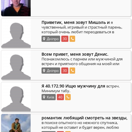
Приветик, меня зовут Мишэль и
я
чувственный, игривый и страстный парень,
который очень любит переодеваться в
женское, играть маленькую девочку) Жду
Дніпро
30
.
сильного, во
Всем привет, меня зовут Денис.
Познакомлюсь с парнем или мужчиной для
встреч и приятного общения на моей или
вашей территории. Прошу звонить до 12.00
Дніпро
30
.
ночи.
Я 40.172.90 Ищю мужчину для
встреч.
.
Минимум табу
Київ
40
романтик любящий смотреть на звезды,
в поиске опытного но нежного спутника,
который не оставит и будет верен, люблю
творчество, хорошие фильмы и позитивных