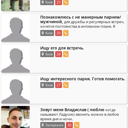
Київ
25
.
люде
Познакомлюсь с не манерным парнем/
мужчиной,
для дружбы и регулярных встреч,
хочется постоянства в интимном плане. Я
актив. Не манерный без проблем со
Київ
29
.
здоровьем,
Ищу его для встречь.
Київ
28
Ищу интересного парня. Готов помогать.
Київ
27
Зовут меня Владислав ( люблю
когда
называют Ладусик) звонить можно в любое
.
время дня и ночи
Запоріжжя
30