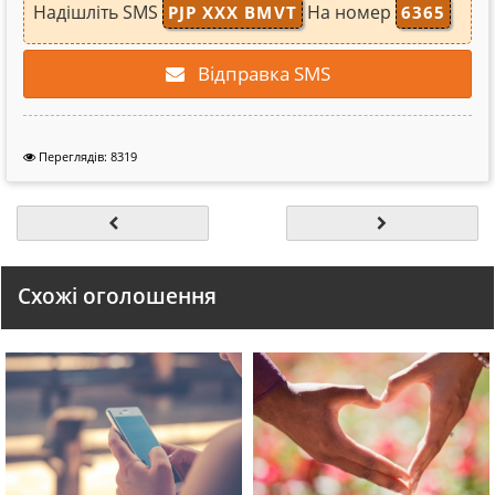
Надішліть SMS
На номер
PJP XXX BMVT
6365
Відправка SMS
Переглядів: 8319
Схожі оголошення