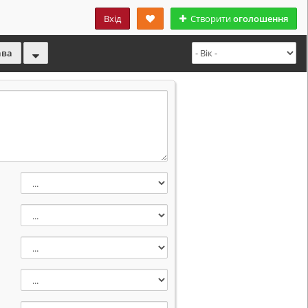
Вхід
Створити
оголошення
ава
*
а
)
)