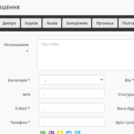
ОШЕННЯ
Дніпро
Харків
Львів
Запоріжжя
Луганськ
Полт
Оголошення
*
Категорія
*
Вік
Ім'я
Статур
E-Mail
*
Вага (kg
Телефон
*
Зріст (cm