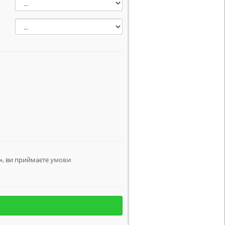
і
у
, ви приймаєте
умови