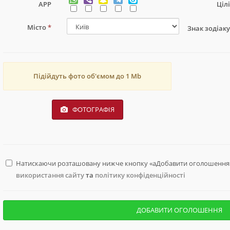
APP
Ціл
Місто
*
Знак зодіак
Підійдуть фото об'ємом до 1 Мb
ФОТОГРАФІЯ
Натискаючи розташовану нижче кнопку «aДобавити оголошення»
використання сайту
та
політику конфіденційності
ДОБАВИТИ ОГОЛОШЕННЯ