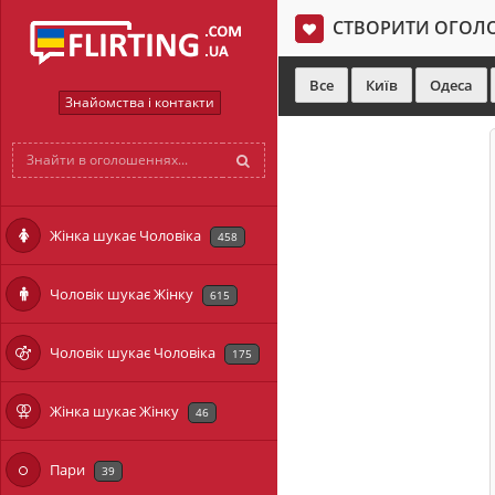
СТВОРИТИ ОГОЛ
Все
Київ
Одеса
Знайомства і контакти
Жінка шукає Чоловіка
458
Чоловік шукає Жінку
615
Чоловік шукає Чоловіка
175
Жінка шукає Жінку
46
Пари
39