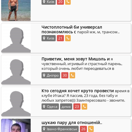
Київ
20
Чистоплотный би универсал
познакомлюсь с
.
парой мж, м, трансом.
Київ
21
Приветик, меня зовут Мишэль и
я
чувственный, игривый и страстный парень,
который очень любит переодеваться в
женское, играть маленькую девочку) Жду
Дніпро
30
.
сильного, во
Кто сегодня хочет круто провести
время в
клубе Итака? Я пассив, 23 года, без табу и
.
любых запретов))) Заинтересовало - звоните
Одеса
дима
23
шукаю пару для отношеній..
Івано-Франківськ
26