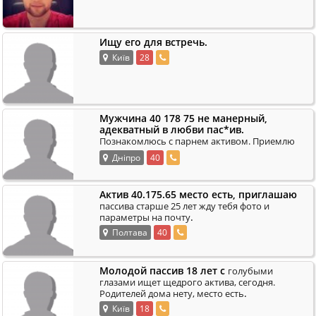
Ищу его для встречь.
Київ
28
Мужчина 40 178 75 не манерный,
адекватный в любви пас*ив.
Познакомлюсь с парнем активом. Приемлю
.
многое. Место есть. Звоните.
Дніпро
40
Актив 40.175.65 место есть, приглашаю
пассива старше 25 лет жду тебя фото и
.
параметры на почту
Полтава
40
Молодой пассив 18 лет с
голубыми
глазами ищет щедрого актива, сегодня.
.
Родителей дома нету, место есть
Київ
18