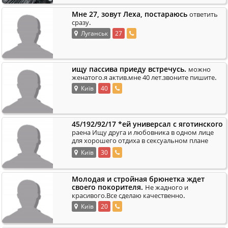
Мне 27, зовут Леха, постараюсь
ответить
.
сразу
Луганськ
27
ищу пассива приеду встречусь.
можно
.
женатого.я актив.мне 40 лет.звоните пишите
Київ
40
45/192/92/17 *ей универсал с яготинского
раена Ищу друга и любовника в одном лице
для хорошего отдиха в сексуальном плане
.
очень хочеться найти парня или мужчину
Київ
30
Молодая и стройная брюнетка ждет
своего покорителя.
Не жадного и
.
красивого.Все сделаю качественно
Київ
20