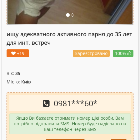
ищу адекватного активного парня до 35 лет
для инт. встреч
+19
Зареєстровано
100%
Вік:
35
Місто:
Київ
0981
***
60
*
Якщо Ви бажаєте отримати номер цієї особи, Вам
потрібно відправити SMS. Номер буде надіслано на
Ваш телефон через SMS