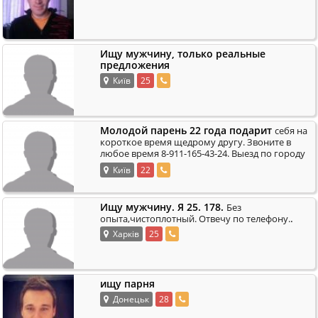
Ищу мужчину, только реальные
предложения
Київ
25
Молодой парень 22 года подарит
себя на
короткое время щедрому другу. Звоните в
любое время 8-911-165-43-24. Выезд по городу
.
и встреча у меня.
Київ
22
Ищу мужчину. Я 25. 178.
Без
.
опыта,чистоплотный. Отвечу по телефону.
Харків
25
ищу парня
Донецьк
28