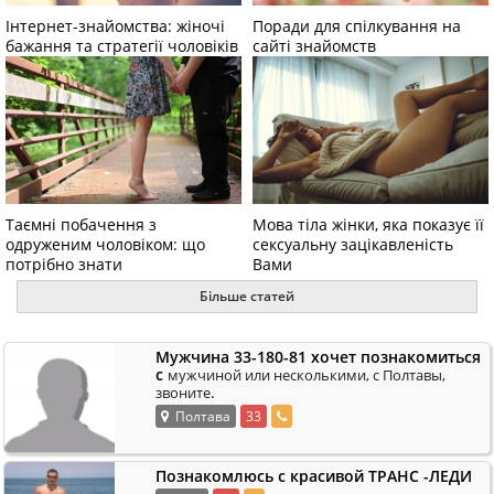
Інтернет-знайомства: жіночі
Поради для спілкування на
бажання та стратегії чоловіків
сайті знайомств
Таємні побачення з
Мова тіла жінки, яка показує її
одруженим чоловіком: що
сексуальну зацікавленість
потрібно знати
Вами
Більше статей
Мужчина 33-180-81 хочет познакомиться
с
мужчиной или несколькими, с Полтавы,
.
звоните
Полтава
33
Познакомлюсь с красивой ТРАНС -ЛЕДИ