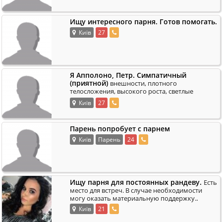
Ищу интересного парня. Готов помогать.
Київ
27
Я Апполоно, Петр. Симпатичный
(приятной)
внешности, плотного
телосложения, высокого роста, светлые
.
волосы)
Київ
27
Парень попробует с парнем
Київ
Парень
24
Ищу парня для постоянных рандеву.
Есть
место для встреч. В случае необходимости
.
могу оказать материальную поддержку.
Київ
21