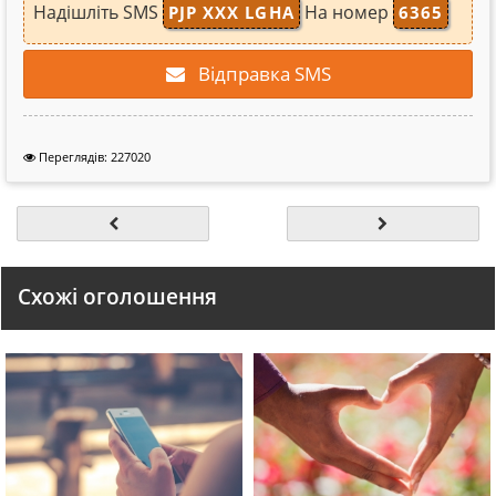
Надішліть SMS
На номер
PJP XXX LGHA
6365
Відправка SMS
Переглядів: 227020
Схожі оголошення