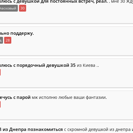
люсь с девушкой для постоянных встреч, реал.
, мне 30 Жд
ласковый
30
ьно поддержу.
д
28
люсь с порядочный девушкой 35
.
из Киева .
речусь с парой
.
мж исполню любые ваши фантазии
8 из Днепра познакомиться
с скромной девушкой из днепра 