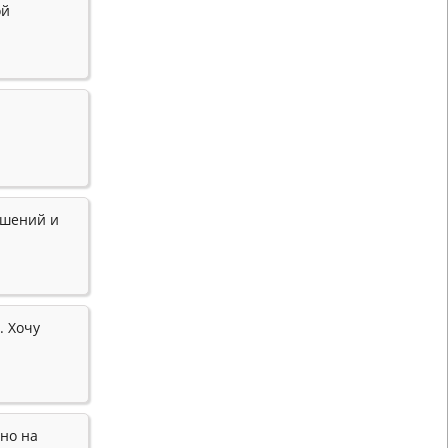
ой
ошений и
. Хочу
но на