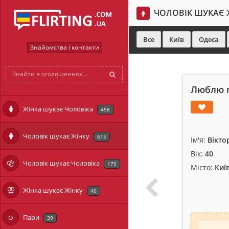
ЧОЛОВІК ШУКАЄ 
Все
Київ
Одеса
Знайомства і контакти
Люблю 
Жінка шукає Чоловіка
458
Чоловік шукає Жінку
615
Ім'я:
Вікто
Вік:
40
Чоловік шукає Чоловіка
175
Місто:
Киї
Жінка шукає Жінку
46
Пари
39