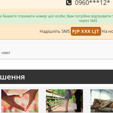
0960
***
12
*
и бажаєте отримати номер цієї особи, Вам потрібно відправити
через SMS
Надішліть SMS
PJP XXX LJT
На н
 125657
ошення