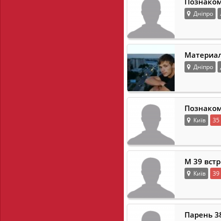
Познаком
Дніпро
Материал
Дніпро
Познаком
Київ
35
М 39 вст
Київ
39
Парень 3