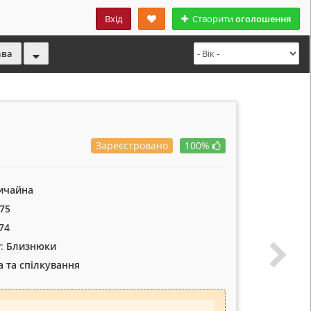
Вхід
Створити
оголошення
ава
Зареєстровано
100%
ичайна
75
74
:
Близнюки
 та спілкування