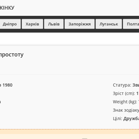
ЖІНКУ
Дніпро
Харків
Львів
Запоріжжя
Луганськ
Полт
простоту
р 1980
Статура:
Зв
Зріст (cm):
1
в
Weight (kg):
Знак зодіаку
Цілі:
Дружба