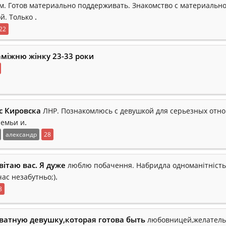
ом. Готов материально поддерживать. Знакомство с материальн
.
й. Только
22
міжню жінку 23-33 роки
 с Кировска
ЛНР. Познакомлюсь с девушкой для серьезных отн
.
семьи и
александр
28
вітаю вас. Я дуже
люблю побачення. Набридла одноманітність
.
ас незабутньо;)
8
ватную девушку,которая готова быть
любовницей,желатель