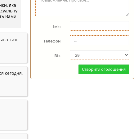
нки, яка
ексуальну
сть Вами
Ім'я
сыпаться
Телефон
Вік
Створити оголошення
ся сегодня,