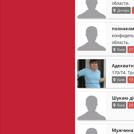
.
области
Дніпро
познаком
конфиденц
.
область
Київ
27
Адекватн
170/74. Т
Київ
19
Шукаю ді
Київ
29
Мужчина 