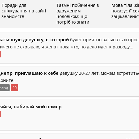
Поради для
Таємні побачення з
Мова тіла жі
спілкування на сайті
одруженим
показує її с
знайомств
чоловіком: що
зацікавлені
потрібно знати
атичную девушку, с которой
будет приятно засыпать и про
.
ничего не скрываю, я женат пока что, но дело идет к разводу..
Днепр, приглашаю к себе
девушку 20-27 лет, можем встретить
.
воните
влад
20
няйся, набирай мой номер