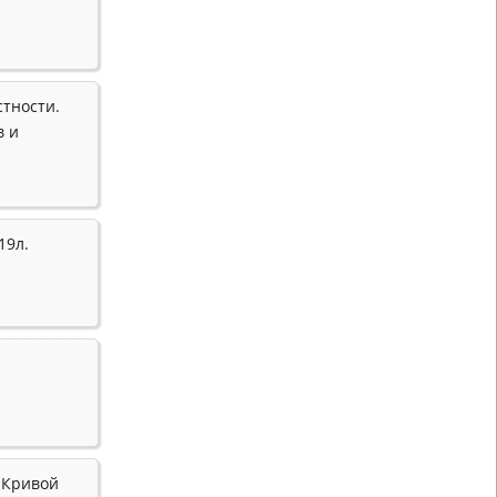
стности.
в и
19л.
 Кривой