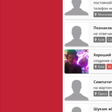
постояной
телефон н
Миколаїв
Познаком
не отвеча
Київ
Са
Хороший 
создания 
Київ
42
Симпатич
на мартин
Одеса
Шукаю жі