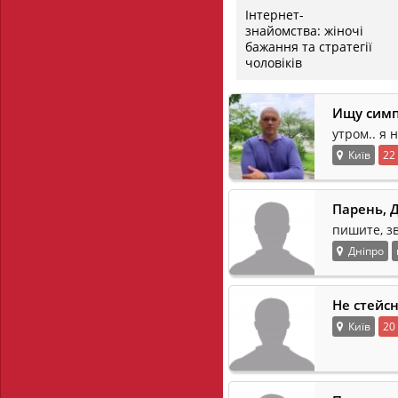
Інтернет-
знайомства: жіночі
бажання та стратегії
чоловіків
Ищу симп
утром.. я 
Київ
22
Парень, 
пишите, з
Дніпро
Не стейс
Київ
20