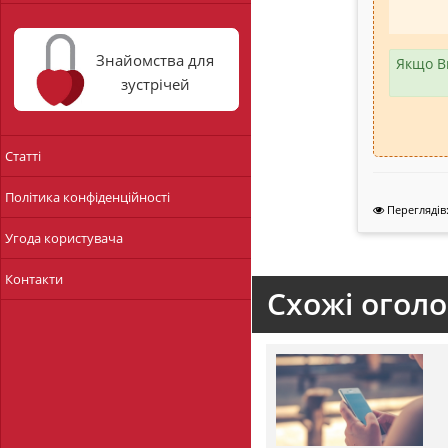
Знайомства для
Якщо В
зустрічей
Статті
Політика конфіденційності
Переглядів:
Угода користувача
Контакти
Схожі огол