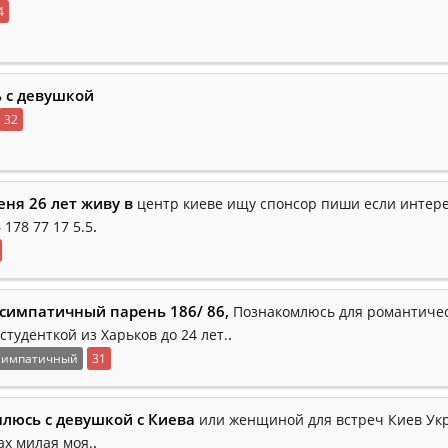
4
ь с девушкой
32
еня 26 лет живу в
центр киеве ищу спонсор пиши если интер
.
 178 77 17 5.5
симпатичный парень 186/ 86,
Познакомлюсь для романтичес
.
студенткой из Харьков до 24 лет.
симпатичный
31
люсь с девушкой с Киева
или женщиной для встреч Киев Укр
.
ах милая моя.