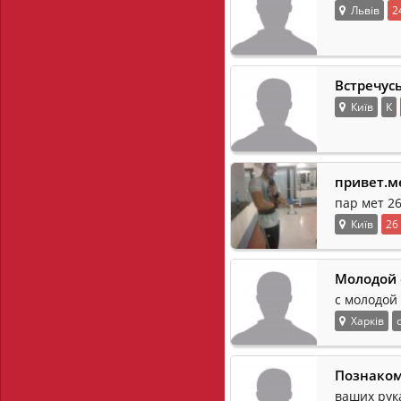
Львів
2
Встречус
Київ
К
привет.м
пар мет 26
Київ
26
Молодой 
с молодой 
Харків
Познаком
ваших рук