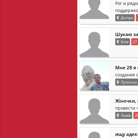
Рог и ряд
поддержко
Дніпро
Шукаю за
Київ
27
Мне 28 я
создания 
Луганськ
Жіночки, 
провести ч
Львів
2
ищу адек