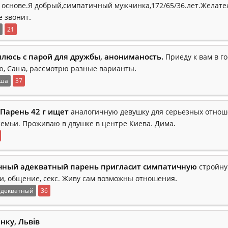
 основе.Я добрый,симпатичный мужчинка,172/65/36.лет.Желате
.
е звонит
21
люсь с парой для дружбы, анониманость.
Приеду к вам в го
.
ю, Саша, рассмотрю разные варианты
ша
37
Парень 42 г ищет
аналогичную девушку для серьезных отнош
.
семьи. Проживаю в двушке в центре Киева. Дима
ный адекватный парень пригласит симпатичную
стройну
.
и, общение, секс. Живу сам возможны отношения
адекватный
36
нку, Львів