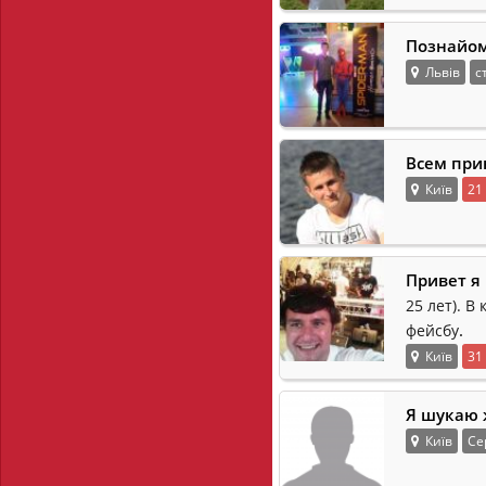
Познайом
Львів
с
Всем при
Київ
21
Привет я 
25 лет). В
.
фейсбу
Київ
31
Я шукаю 
Київ
Се