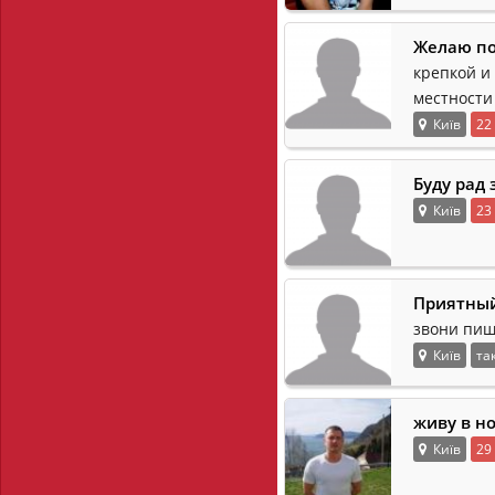
Желаю по
крепкой и
местности
Київ
22
Буду рад
Київ
23
Приятный
звони пиш
Київ
та
живу в н
Київ
29