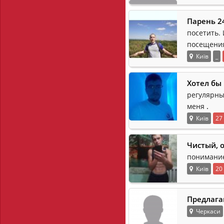
Парень 2
посетить.
посещени
Київ
_
Хотел бы
регулярных
.
меня
Київ
27
Чистый, 
понимание
Київ
20
Предлага
Черкаси