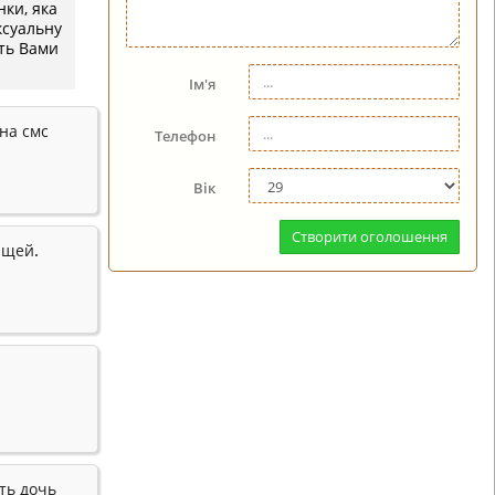
нки, яка
ексуальну
сть Вами
Ім'я
на смс
Телефон
Вік
Створити оголошення
.
ющей
сть дочь