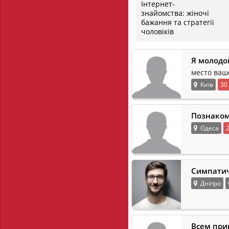
Інтернет-
знайомства: жіночі
бажання та стратегії
чоловіків
Я молодо
место ваш
Київ
30
Познаком
Одеса
Симпатич
Дніпро
Всем при