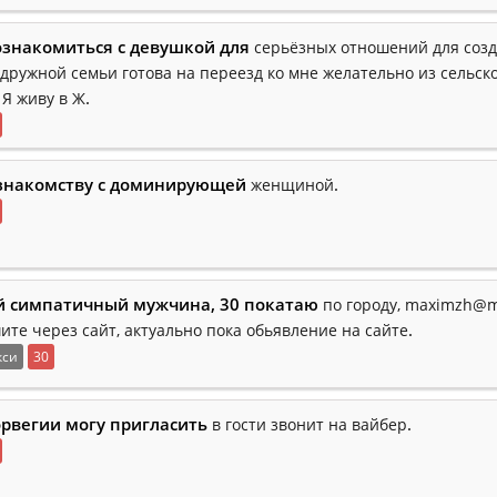
знакомиться с девушкой для
серьёзных отношений для соз
 дружной семьи готова на переезд ко мне желательно из сельск
.
 Я живу в Ж
 знакомству с доминирующей
.
женщиной
 симпатичный мужчина, 30 покатаю
по городу, maximzh@m
.
ите через сайт, актуально пока обьявление на сайте
кси
30
орвегии могу пригласить
.
в гости звонит на вайбер