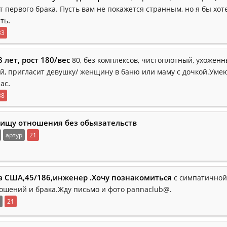
т первого брака. Пусть вам не покажется странным, но я бы хот
.
ть
33
 лет, рост 180/вес
80, без комплексов, чистоплотный, ухоженн
й, пригласит девушку/ женщину в баню или маму с дочкой.Уме
.
ас
38
ищу отношения без обьязательств
артур
21
з США,45/186,инженер .Хочу познакомиться
с симпатичной
.
ношений и брака.Жду письмо и фото pannaclub@
21