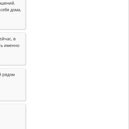
ошений.
себя дома,
ейчас, в
ить именно
ой рядом