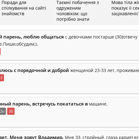
Поради для
Таємні побачення з
Мова тіла жі
спілкування на сайті
одруженим
показує її с
знайомств
чоловіком: що
зацікавлені
потрібно знати
й парень, люблю общаться
с девочками постарше (30)отвечу 
.
е.Пиши,обсудим;)
люсь с порядочной и доброй
женщиной 23-33 лет, прожива
23
ный парень, встречусь покататься в
.
машине
Oo
30
вет. Меня зовут Владимир.
Мне 33, стройный, глаза карие) е