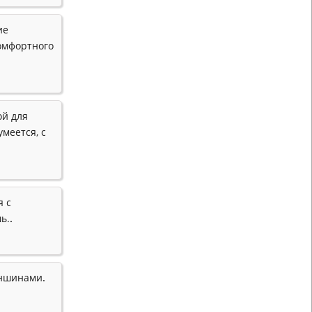
ие
комфортного
ой для
умеется, с
я с
.
ь.
.
еншинами