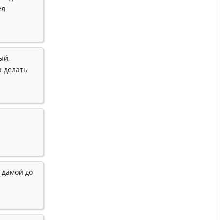
ел
ый,
ю делать
 дамой до