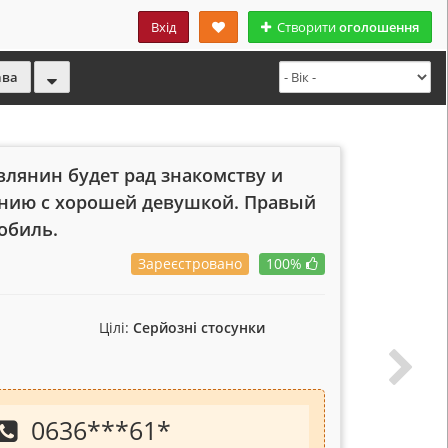
Вхід
Створити
оголошення
ава
лянин будет рад знакомству и
нию с хорошей девушкой. Правый
обиль.
Зареєстровано
100%
Цілі:
Серйозні стосунки
0636
***
61
*