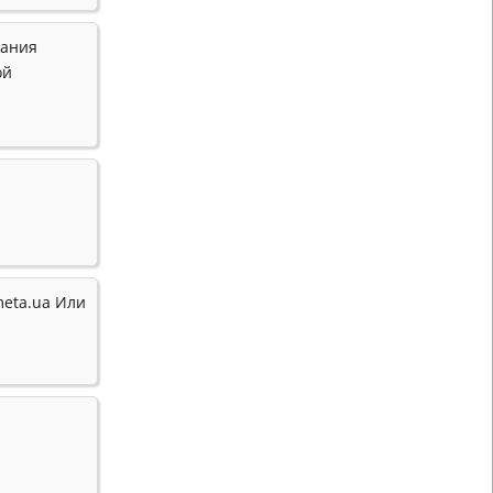
дания
ой
eta.ua Или