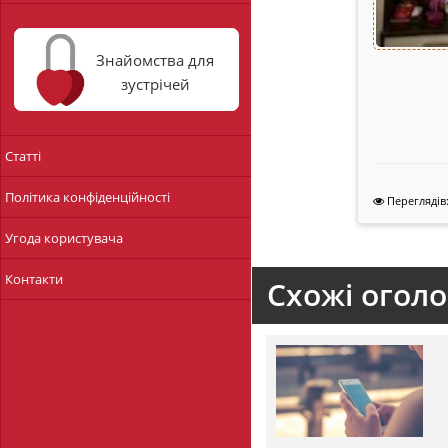
Знайомства для
зустрічей
Статті
Політика конфіденційності
Переглядів:
Угода користувача
Контакти
Схожі огол