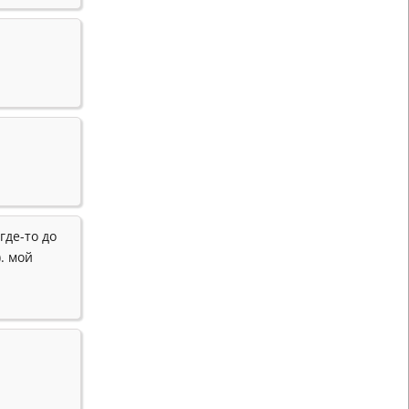
где-то до
. мой