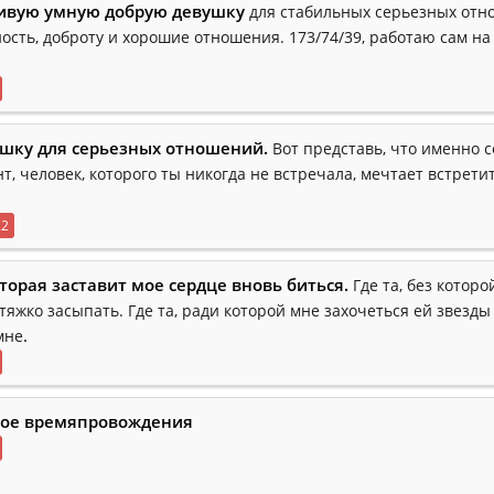
ивую умную добрую девушку
для стабильных серьезных отн
ость, доброту и хорошие отношения. 173/74/39, работаю сам на 
шку для серьезных отношений.
Вот представь, что именно с
т, человек, которого ты никогда не встречала, мечтает встрет
22
оторая заставит мое сердце вновь биться.
Где та, без котор
тяжко засыпать. Где та, ради которой мне захочеться ей звезды
.
мне
ое времяпровождения