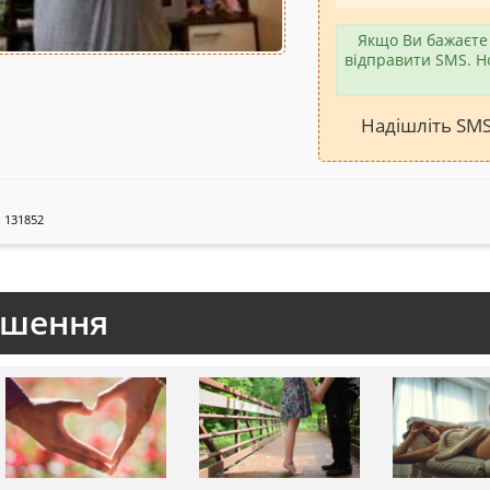
Якщо Ви бажаєте 
відправити SMS. Н
Надішліть SM
 131852
ошення