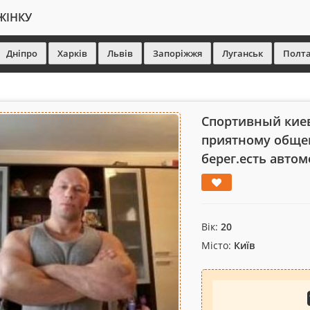
ЖІНКУ
Дніпро
Харків
Львів
Запоріжжя
Луганськ
Полт
Спортивный киев
приятному обще
берег.есть автом
Вік:
20
Місто:
Київ