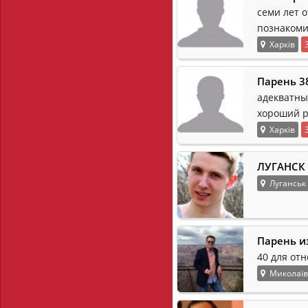
семи лет о
познакоми
Харків
Парень 38
адекватны
хороший р
Харків
ЛУГАНСК 
Луганськ
Парень и
40 для от
Миколаїв