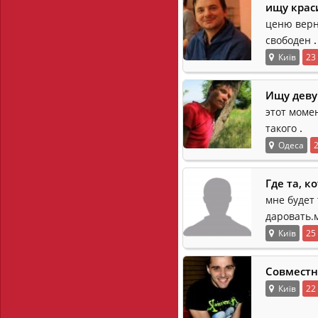
ищу крас
ценю верн
.
свободен
Київ
23
Ищу деву
этот момен
.
такого
Одеса
Где та, к
мне будет 
даровать.
Київ
25
Совместн
Київ
22