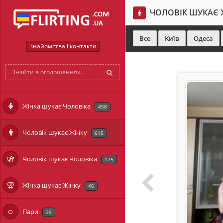
ЧОЛОВІК ШУКАЄ 
Все
Київ
Одеса
Знайомства і контакти
Жінка шукає Чоловіка
458
Чоловік шукає Жінку
615
Чоловік шукає Чоловіка
175
Жінка шукає Жінку
46
Пари
39