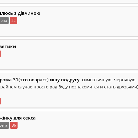
люсь з дівчиною
тепа
22
ветики
рома 31(это возраст) ищу подругу.
симпатичную. чернявую. 
 крайнем случае просто рад буду познакомится и стать друзьями)
жінку для секса
рега
36