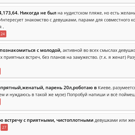
4,173,64. Никогда не был
на нудистском пляже, но есть желан
 Интересует знакомство с девушками, парами для совместного 
.
я
24
 познакомиться с молодой,
активной во всех смыслах девушк
 приятных встреч, без планов на замужество. (т.к. я женат) Раз
опрятный,женатый, парень 20л,роботаю в
Киеве, разумеетс
м и нуждаюсь в такой же музе) Попробуй напиши и всё поймеш
ю встречу с приятными, чистоплотными
девушками или ж
27