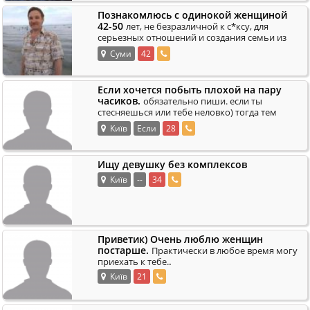
Познакомлюсь с одинокой женщиной
42-50
лет, не безразличной к с*ксу, для
серьезных отношений и создания семьи из
.
города Сумы.
Суми
42
Если хочется побыть плохой на пару
часиков.
обязательно пиши. если ты
стесняешься или тебе неловко) тогда тем
более пиши;) я не угрюмый и быстренько
Київ
Если
28
.
выведу обще
Ищу девушку без комплексов
Київ
--
34
Приветик) Очень люблю женщин
постарше.
Практически в любое время могу
.
приехать к тебе.
Київ
21