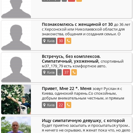
Познакомлюсь с женщиной от 30
до 36 лет
с Херсонской или Николаевской области для
знакомства, общения и создания семьи. О
.
себе: 37 лет, рост 170, вес 60. Не жен
Київ
30
Встречусь, без комплексов.
Симпатичный, ухоженный,
спортивный
.
м37_179_79 есть комфортное авто
Київ
_
37
Привет, Мне 22 *. Меня
зовут Руслан я с
Киева, одинокий парень.Со спокойным,
добрым внимательным честным, и прямым
характером.Хотелось бы найти человека,
Київ
22
.
которо
Ищу симпатичную девушку, с которой
будет приятно засыпать и просыпаться утром..
я ничего не скрываю, я женат пока что, но дело