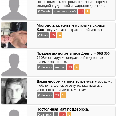
Познакомлюсь для романтических встреч с
.
молодой студенткой из Харьков до 24 лет.
Харків
симпатичный
31
Молодой, красивый мужчина скрасит
Ваш
.
досуг, делаю потрасяющий массаж
Київ
25
Предлагаю встретиться Днепр = 063
595
74 08 (есть другие операторы) жду ваших
.
писем и звонков!!!
Дніпро
Антон
23
Дамы любой каприз встречусь у
вас дома
люблю пышечек отвечу только наш смс.
.
исполню ваши мечты. Максим.
Дніпро
20
Постоянная мат поддержка.
Дніпро
T
28