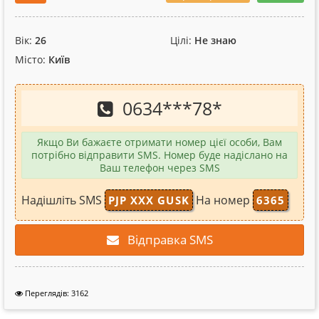
Вік:
26
Цілі:
Не знаю
Місто:
Київ
0634
***
78
*
Якщо Ви бажаєте отримати номер цієї особи, Вам
потрібно відправити SMS. Номер буде надіслано на
Ваш телефон через SMS
Надішліть SMS
На номер
PJP XXX GUSK
6365
Відправка SMS
Переглядів: 3162