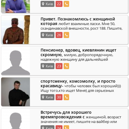
.
идет к разводу..
Київ
22
Привет. Познакомлюсь с женщиной
которая
любит взаимные ласки. Мне 50,
скандинавской внешности, рост 188. Пишите,
.
звоните, договоримся. Эл.
Київ
26
Пенсионер, вдовец, киевлянин ищет
скромную,
милую, добропорядочную,
надежную женщину для дальнейшей
совместной жизни. Писать о себе с фото:
Київ
23
.
Киев-211, а/я 106, М
спортсменку, комсомолку, и просто
красавицу-
чтобы человек был хороший)))
Ищу того,кто ищет Меня) для серьезных
.
отношений.
Київ
30
Встречусь для хорошего
времяпровождения с
женщиной, возраст
значения не имеет, пишите на вайбер или
.
вотсап,всем хорошего настроения
Київ
24