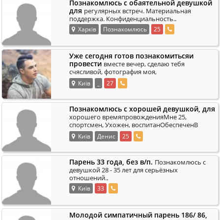
Познакомлюсь с обаятельной девушкой
для
регулярных встреч. Материальная
.
поддержка. Конфиденциальность.
Харків
Познакомлюсь
25
Уже сегодня готов познакомитьсяи
провести
вместе вечер, сделаю тебя
счясливой, фотография моя,
.
конфиденциальность гарантирую.
Київ
_
27
Познакомлюсь с хорошей девушкой, для
хорошего времяпровожденияМне 25,
спортсмен, Ухожен, воспитанОбеспеченВ
.
личную жизнь не влезаюПишите
Київ
Денис
25
Парень 33 года, без в/п.
Познакомлюсь с
девушкой 28 - 35 лет для серьёзных
.
отношений.
Київ
33
Молодой симпатичный парень 186/ 86,