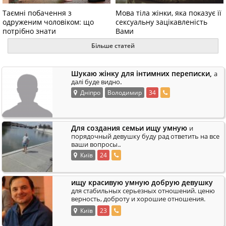
Таємні побачення з
Мова тіла жінки, яка показує її
одруженим чоловіком: що
сексуальну зацікавленість
потрібно знати
Вами
Більше статей
Шукаю жінку для інтимних переписки,
а
.
далі буде видно
Дніпро
Bолодимир
34
Для создания семьи ищу умную
и
порядочный девушку буду рад ответить на все
.
ваши вопросы.
Київ
24
ищу красивую умную добрую девушку
для стабильных серьезных отношений. ценю
верность, доброту и хорошие отношения.
173/74/39, работаю сам на себя дома, свободен
Київ
23
.