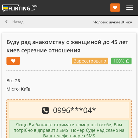
Назад
Чоловік шукає Жінку
Буду рад знакомству с женщиной до 45 лет
киев серезние отношения
Зареєстровано
100%
Вік:
26
Місто:
Київ
0996
***
04
*
Якщо Ви бажаєте отримати номер цієї особи, Вам
потрібно відправити SMS. Номер буде надіслано на
Ваш телефон через SMS