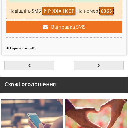
Надішліть SMS
На номер
PJP XXX IKCF
6365
Відправка SMS
Переглядів: 3684
Схожі оголошення