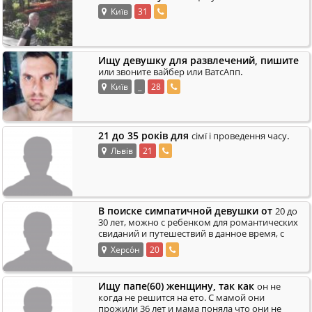
Київ
31
Ищу девушку для развлечений, пишите
.
или звоните вайбер или ВатсАпп
Київ
_
28
21 до 35 років для
.
сімї і проведення часу
Львів
21
В поиске симпатичной девушки от
20 до
30 лет, можно с ребенком для романтических
свиданий и путешествий в данное время, с
.
целью возможных, серьезных отношений п
Херсо́н
20
Ищу папе(60) женщину, так как
он не
когда не решится на ето. С мамой они
прожили 36 лет и мама поняла что они не