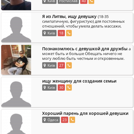
Київ
Ростислав
40
Я из Литвы, ищу девушку
(18-35
симпатичную, фигуристую) для постоянных
отношений, чтобы умела делать массажи,
.
пишите xprojektas gmail.com
Київ
18
Познакомлюсь с девушкой для дружбы
а
может быть и больше Обещать ничего не
могу люблю быть честным и откровенным.
.
Если что звоните пишите буду ждать
Київ
27
ищу женщину для создания семьи
Київ
30
Хороший парень для хорошей девушки
Одеса
23