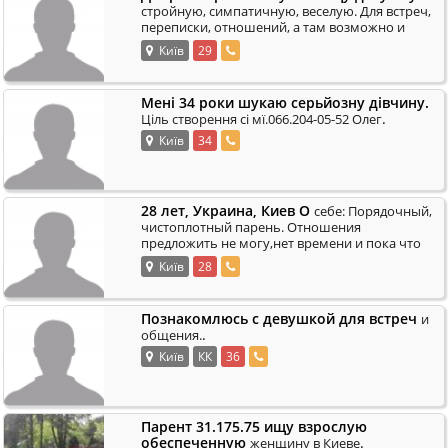
стройную, симпатичную, веселую. Для встреч,
переписки, отношений, а там возможно и
.
любовь. пишите на почку- naminator@t- пооб
Київ
29
Мені 34 роки шукаю серьйозну дівчину.
.
Ціль створення сі мї.066.204-05-52 Олег
Київ
34
28 лет, Украина, Киев О
себе: Порядочный,
чистоплотный парень. Отношения
предложить не могу,нет времени и пока что
желания(. При взаимной симпатии:
Київ
28
.
встречь,вече
Познакомлюсь с девушкой для встреч
и
.
общения.
Київ
КК
36
Парент 31.175.75 ищу взрослую
обеспеченную
.
женщину в Киеве