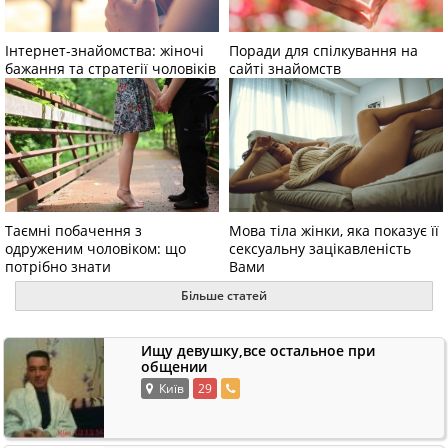
Інтернет-знайомства: жіночі
Поради для спілкування на
бажання та стратегії чоловіків
сайті знайомств
Таємні побачення з
Мова тіла жінки, яка показує її
одруженим чоловіком: що
сексуальну зацікавленість
потрібно знати
Вами
Більше статей
Ищу девушку,все остальное при
общении
Київ
29