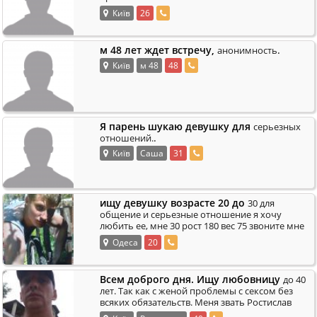
пара. Я сын подержую папу так как он хозяин и
Київ
26
.
х
м 48 лет ждет встречу,
.
анонимность
Київ
м 48
48
Я парень шукаю девушку для
серьезных
.
отношений.
Київ
Саша
31
ищу девушку возрасте 20 до
30 для
общение и серьезные отношение я хочу
любить ее, мне 30 рост 180 вес 75 звоните мне
.
и пообщаемся жду смс и звонков мой моб.
Одеса
20
Всем доброго дня. Ищу любовницу
до 40
лет. Так как с женой проблемы с сексом без
всяких обязательств. Меня звать Ростислав
.
мне 48 лет но я на них не выгляжу. Ру