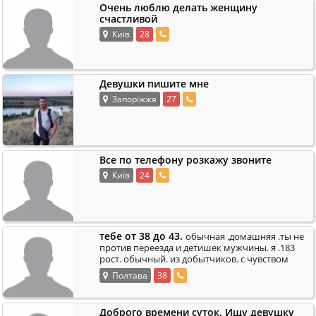
Очень люблю делать женщину
счастливой
Київ
28
Девушки пишите мне
Запоріжжя
27
Все по телефону розкажу звоните
Київ
24
тебе от 38 до 43.
обычная .домашняя .ты не
против переезда и детишек мужчины. я .183
рост. обычный. из добытчиков. с чувством
.
юмора .романтик .
Полтава
38
Доброго времени суток. Ищу девушку