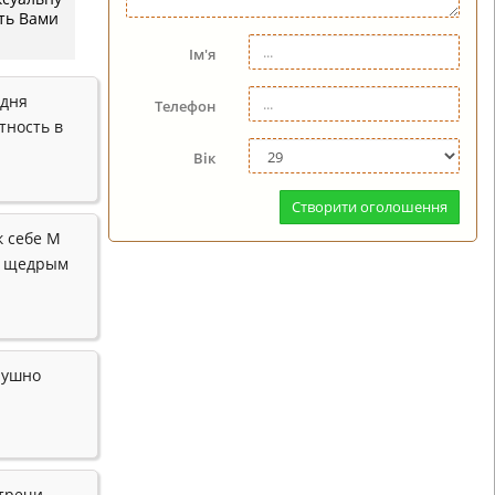
сть Вами
Ім'я
одня
Телефон
тность в
Вік
Створити оголошення
к себе М
, щедрым
лушно
стречи