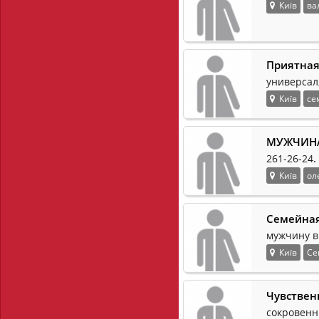
Київ
ва
Приятная
универсал
Київ
се
МУЖЧИНА 
.
261-26-24
Київ
ол
Семейная
мужчину в 
Київ
Се
Чувствен
сокровенн