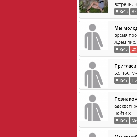
встречи. 
Київ
Ви
Мы молод
время пров
.
Ждём пис
Київ
28
Пригласи
53/ 166, М
Київ
Пр
Познаком
адекватно
.
найти х
Київ
Ми
Мы семей