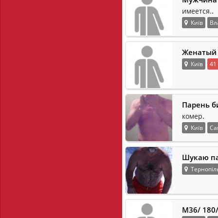
.
имеется.
Київ
Вл
Женатый 
Київ
41
Парень б
.
комер
Київ
Са
Шукаю па
Тернопіл
М36/ 180/