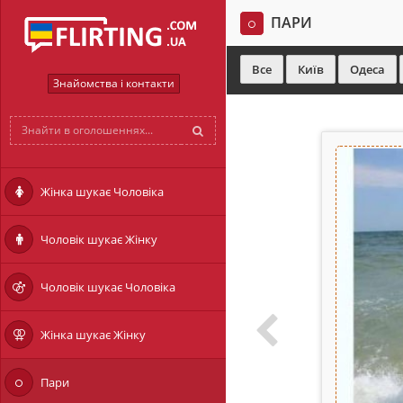
ПАРИ
Все
Київ
Одеса
Знайомства і контакти
Жінка шукає Чоловіка
Чоловік шукає Жінку
Чоловік шукає Чоловіка
Жінка шукає Жінку
Пари