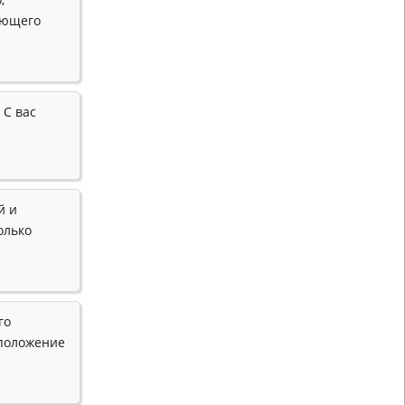
тающего
 С вас
й и
олько
го
 положение