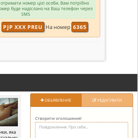
отримати номер цієї особи, Вам потрібно
омер буде надіслано на Ваш телефон через
SMS
S
PJP XXX PREU
На номер
6365
ОБЪЯВЛЕНИЕ
РЕДАГУВАТИ
Створити оголошення!
нки, яка
ексуальну