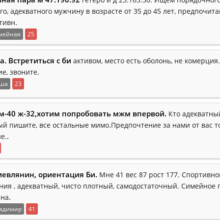
го, адекватного мужчину в возрасте от 35 до 45 лет, предпочи
.
ктивн
мейная
25
а. Встретиться с би
активом, место есть оболонь, не комерция.
.
ие, звоните
ша
23
м-40 ж-32,хотим попробовать мжм впервой.
Кто адекватны
й пишите, все остальные мимо.Предпочтение за нами от вас т
.
е.
Киевлянин, ориентация Би.
Мне 41 вес 87 рост 177. Спортивно
ния , адекватный, чисто плотный, самодостаточный. Симейное
.
зна
адимир
41