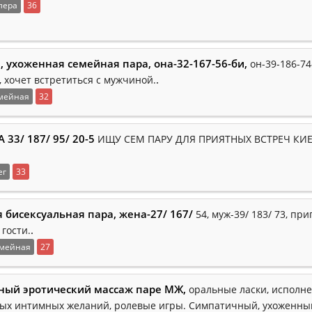
лера
36
, ухоженная семейная пара, она-32-167-56-би,
он-39-186-74
.
, хочет встретиться с мужчиной.
мейная
32
33/ 187/ 95/ 20-5
ИЩУ СЕМ ПАРУ ДЛЯ ПРИЯТНЫХ ВСТРЕЧ КИЕВ
ег
33
 бисексуальная пара, жена-27/ 167/
54, муж-39/ 183/ 73, пр
.
гости.
мейная
27
ный эротический массаж паре МЖ,
оральные ласки, исполн
ых интимных желаний, ролевые игры. Симпатичный, ухоженны