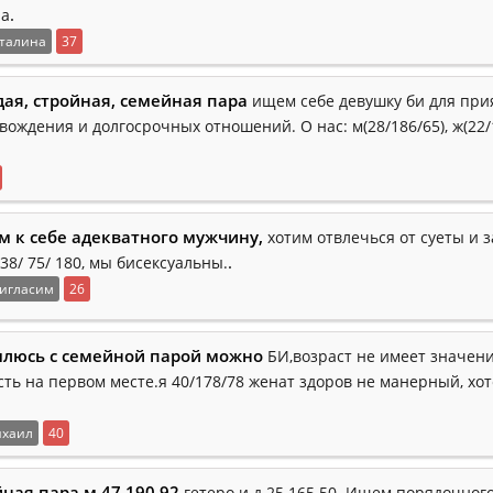
.
На
талина
37
ая, стройная, семейная пара
ищем себе девушку би для при
ождения и долгосрочных отношений. О нас: м(28/186/65), ж(22/1
м к себе адекватного мужчину,
хотим отвлечься от суеты и з
.
-38/ 75/ 180, мы бисексуальны.
игласим
26
люсь с семейной парой можно
БИ,возраст не имеет значен
сть на первом месте.я 40/178/78 женат здоров не манерный, хо
хаил
40
ная пара м 47.190.92
гетеро и д 25.165.50. Ищем порядочного