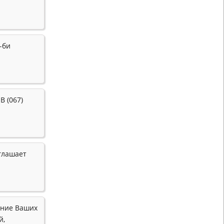
-би
 (067)
иглашает
ение Ваших
й,