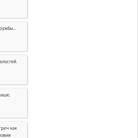
.
дружбы.
алостей.
наше,
треч как
ловия