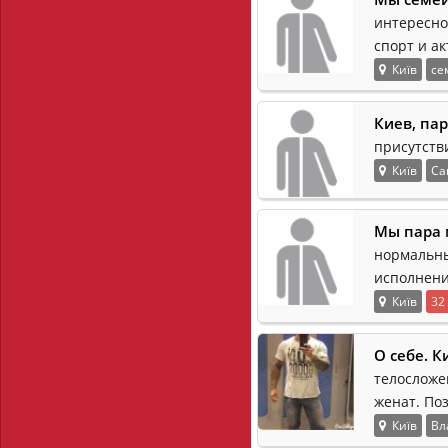
интересно
спорт и а
Київ
се
Киев, пар
присутств
Київ
Са
Мы пара 
нормальны
исполнени
Київ
32
О себе. 
телосложе
женат. По
Київ
Вл