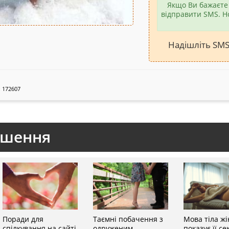
Якщо Ви бажаєте 
відправити SMS. Н
Надішліть SM
 172607
ошення
Поради для
Таємні побачення з
Мова тіла жі
спілкування на сайті
одруженим
показує її с