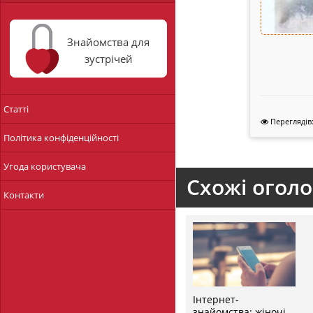
Знайомства для
зустрічей
Статті
Переглядів:
Політика конфіденційності
Угода користувача
Схожі огол
Контакти
Інтернет-
знайомства: жіночі