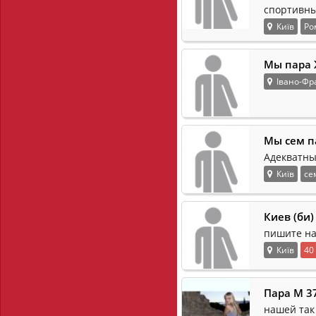
спортивны
Київ
Ро
Мы пара 
Івано-Фра
Мы сем п
Адекватны
Київ
се
Киев (би
пишите на
Київ
40
Пара М 3
нашей так