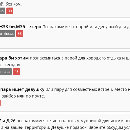
.
й, без ком
ма
39
Ж33 би,М35 гетеро
Познакомимся с парой или девушкой для 
нківськ
33
ара би хотим
познакомиться с парой для хорошего отдыха и ш
.
е, сегодня
м пара
43
) пара ищет девушку
или пару для совместных встреч. Место 
.
 вайбер или по почте
7 и Д
26 познакомимся с чистоплотным мужчиной для интим вс
 и на вашей территории. Девушке подарок. Звоните обсудим ус