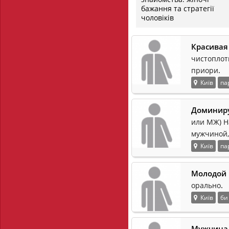
бажання та стратегії
чоловіків
Красивая 
чистоплотн
.
приори
Київ
па
Доминир
или МЖ) Н
мужчиной,
Київ
па
Молодой 
.
орально
Київ
би
Мужчина 