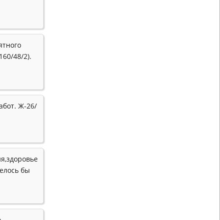
ятного
60/48/2).
абот. Ж-26/
ия,здоровье
телось бы
,