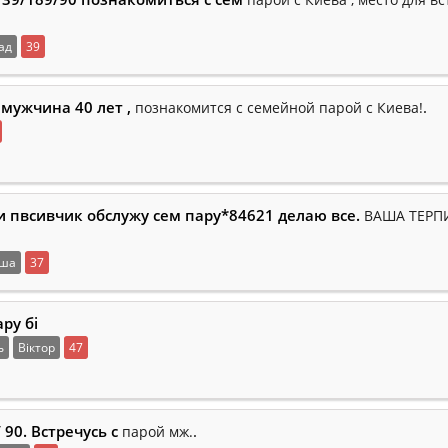
ад
39
мужчина 40 лет ,
.
познакомится с семейной парой с Киева!
и пвсивчик обслужу сем пару*84621 делаю все.
ВАША ТЕРП
ша
37
ру бі
ь
Віктор
47
 90. Встречусь с
.
парой мж.