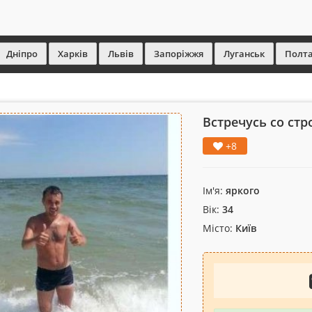
Дніпро
Харків
Львів
Запоріжжя
Луганськ
Полт
Встречусь со ст
+8
Ім'я:
яркого
Вік:
34
Місто:
Київ