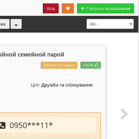
Вхід
Створити
оголошення
ава
ройной семейной парой
Зареєстровано
100%
Цілі:
Дружба та спілкування
0950
***
11
*