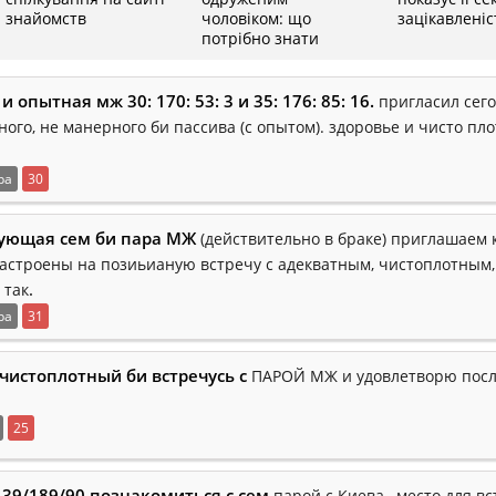
знайомств
чоловіком: що
зацікавлені
потрібно знати
и опытная мж 30: 170: 53: 3 и 35: 176: 85: 16.
пригласил сег
ого, не манерного би пассива (с опытом). здоровье и чисто пло
ра
30
ующая сем би пара МЖ
(действительно в браке) приглашаем 
астроены на позиьианую встречу с адекватным, чистоплотным
.
 так
ра
31
чистоплотный би встречусь с
ПАРОЙ МЖ и удовлетворю пос
25
39/189/90 познакомиться с сем
парой с Киева , место для в