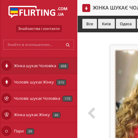
ЖІНКА ШУКАЄ ЧО
Все
Київ
Одеса
Знайомства і контакти
Жінка шукає Чоловіка
458
Чоловік шукає Жінку
615
Чоловік шукає Чоловіка
175
Жінка шукає Жінку
46
Пари
39