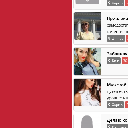
Харків
Привлека
самодоста
качествен
Дніпро
Забавная
Київ
30
Мужской 
путешеств
уровне: и
Харків
Делаю хо
Вінниця