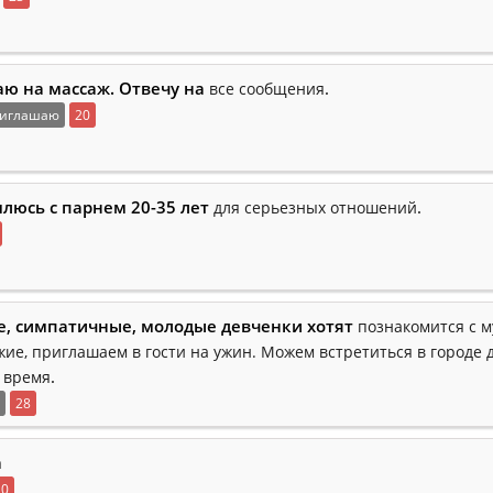
ю на массаж. Отвечу на
.
все сообщения
иглашаю
20
люсь с парнем 20-35 лет
.
для серьезных отношений
, симпатичные, молодые девченки хотят
познакомится с 
жие, приглашаем в гости на ужин. Можем встретиться в городе 
.
 время
28
а
20