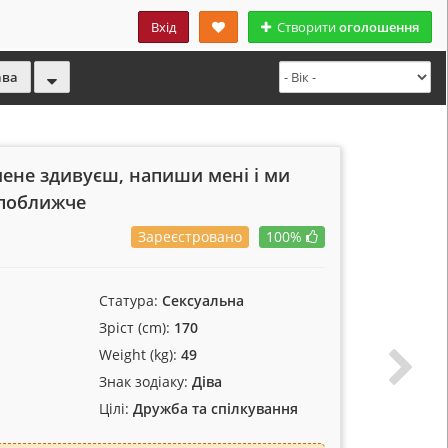
Вхід
Створити
оголошення
ава
мене здивуєш, напиши мені і ми
поближче
Зареєстровано
100%
Статура:
Cексуальна
Зріст (cm):
170
Weight (kg):
49
Знак зодіаку:
Діва
Цілі:
Дружба та спілкування