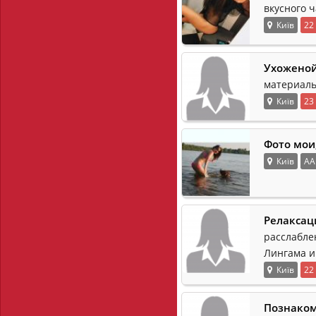
вкусного 
Київ
22
Ухоженой
материаль
Київ
23
Фото мои
Київ
АА
Релаксац
расслабле
Лингама и
Київ
22
Познаком