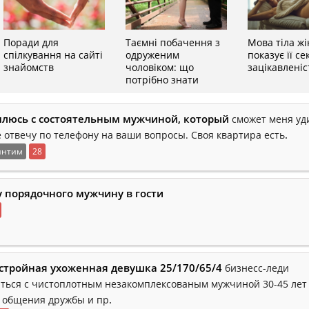
Поради для
Таємні побачення з
Мова тіла жі
спілкування на сайті
одруженим
показує її с
знайомств
чоловіком: що
зацікавлені
потрібно знати
люсь с состоятельным мужчиной, который
сможет меня уд
.
 отвечу по телефону на ваши вопросы. Своя квартира есть
интим
28
 порядочного мужчину в гости
стройная ухоженная девушка 25/170/65/4
бизнесс-леди
ться с чистоплотным незакомплексованым мужчиной 30-45 лет
.
 общения дружбы и пр