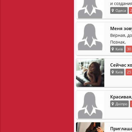
и создани
Одеса
Меня зов
Верная, д
.
Познак
Київ
30
Сейчас х
Київ
25
Красивая
Дніпро
Приглаша