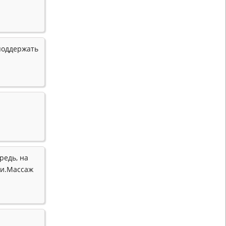
поддержать
редь, на
ти.Массаж