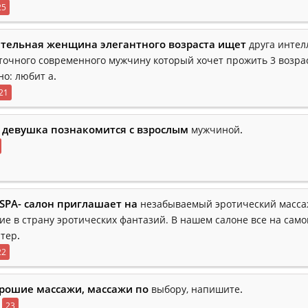
25
тельная женщина элегантного возраста ищет
друга интел
точного современного мужчину который хочет прожить 3 возра
.
но: любит а
21
 девушка познакомится с взрослым
.
мужчиной
SPA- салон приглашает на
незабываемый эротический масса
ие в страну эротических фантазий. В нашем салоне все на сам
.
нтер
22
рошие массажи, массажи по
.
выбору, напишите
23