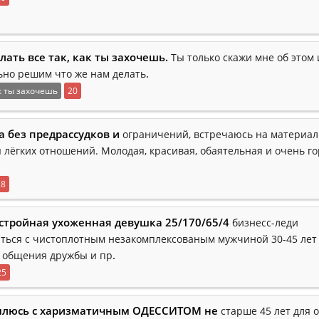
лать все так, как ты захочешь.
Ты только скажи мне об этом
.
ьно решим что же нам делать
к ты захочешь
20
а без предрассудков и
ограничений, встречаюсь на материа
 лёгких отношений. Молодая, красивая, обаятельная и очень го
28
стройная ухоженная девушка 25/170/65/4
бизнесс-леди
ться с чистоплотным незакомплексованым мужчиной 30-45 лет
.
 общения дружбы и пр
25
млюсь с харизматичным ОДЕССИТОМ не
старше 45 лет для