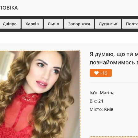
ЛОВІКА
Дніпро
Харків
Львів
Запоріжжя
Луганськ
Полт
Я думаю, що ти 
познайомимось 
+16
Ім'я:
Marina
Вік:
24
Місто:
Київ