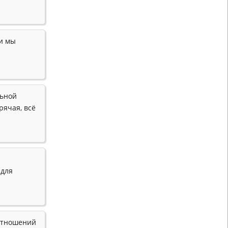
 и мы
льной
рячая, всё
 для
 отношений