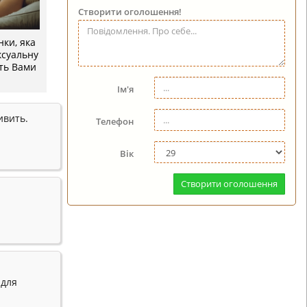
Створити оголошення!
нки, яка
ексуальну
сть Вами
Ім'я
ивить.
Телефон
Вік
Створити оголошення
 для