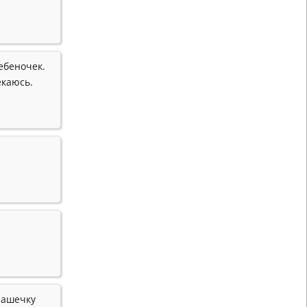
ебеночек.
екаюсь.
чашечку