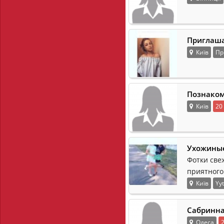
Приглаша
Київ
Пр
Познаком
Київ
20
Ухожиные
Фотки све
приятного
Київ
Yyt
Сабринн
Одеса