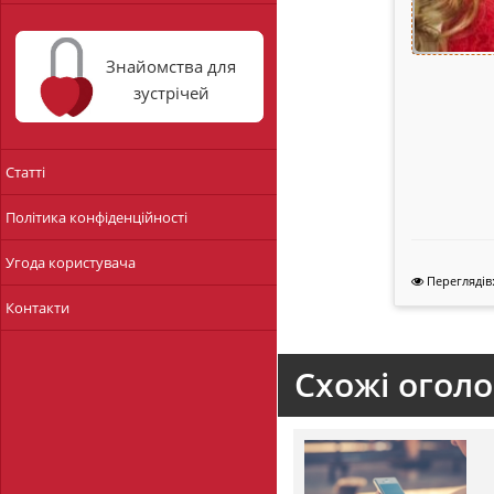
Знайомства для
зустрічей
Статті
Політика конфіденційності
Угода користувача
Переглядів:
Контакти
Схожі огол