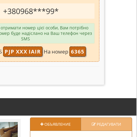
+380968
***
99
*
отримати номер цієї особи, Вам потрібно
омер буде надіслано на Ваш телефон через
SMS
MS
PJP XXX IAIR
На номер
6365
ОБЪЯВЛЕНИЕ
РЕДАГУВАТИ