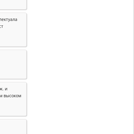
лектуала
ст
ж. и
ом высоком