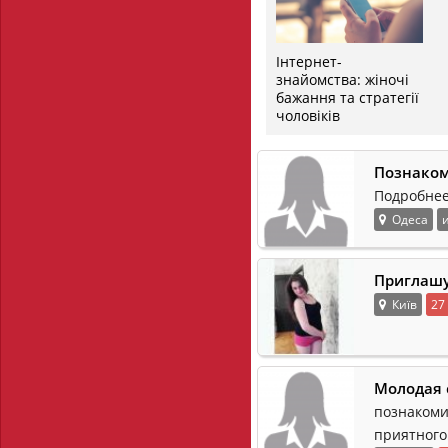
Інтернет-
знайомства: жіночі
бажання та стратегії
чоловіків
Познаком
Подробнее
Одеса
Приглашу
Київ
27
Молодая 
познакоми
приятного