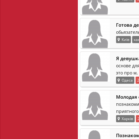
Готова де
обьязател
Київ
ка
Я девушк
основе для
.
это про м
Одеса
Молодая 
познакоми
приятного
Харків
Познако