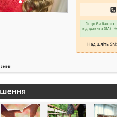
Якщо Ви бажаєте 
відправити SMS. Н
Надішліть S
 386346
ошення